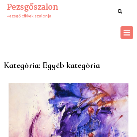
Skip
Pezsgőszalon
to
content
Pezsgő cikkek szalonja
Skip
to
content
Kategória:
Egyéb kategória
A
virt
galé
meg
és
hat
a
műv