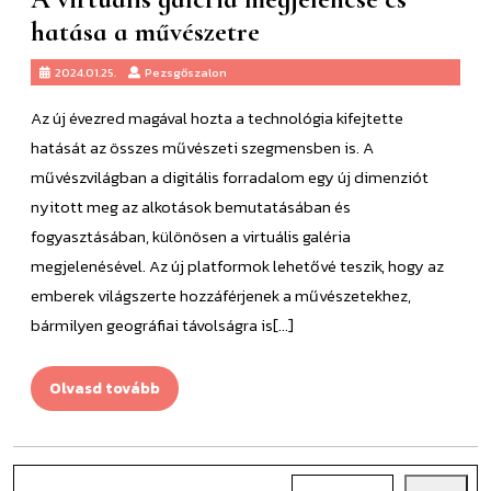
A
hatása a művészetre
virtuális
Pezsgőszalon
2024.01.25.
Pezsgőszalon
galéria
Az új évezred magával hozta a technológia kifejtette
megjelenése
hatását az összes művészeti szegmensben is. A
és
művészvilágban a digitális forradalom egy új dimenziót
hatása
nyitott meg az alkotások bemutatásában és
a
fogyasztásában, különösen a virtuális galéria
művészetre
megjelenésével. Az új platformok lehetővé teszik, hogy az
emberek világszerte hozzáférjenek a művészetekhez,
bármilyen geográfiai távolságra is[...]
Olvasd
Olvasd tovább
tovább