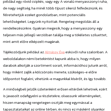
például egy rövid csipkés, vagy egy A vonalú menyasszonyi ruha,
de nagy segítség, ha minél több típust sikerül felfedeznünk, és
félretehetjük ezeket gondolatban, mint potenciális
lehetőségeket. Legyünk nyitottak. Rengeteg megoldás áll a
rendelkezésünkre. Gyakran megesik, hogy a menyasszony egy
teljesen más jellegű verzióban találja meg a tökéletes sziluettet,
mint amit előre elképzelt magának.
Tájékozódjunk például az
Almássy Éva
esküvői ruha szalonban. A
weboldalakon némi betekintést kapunk abba is, hogy milyen
darabok alkotják a szortiment sorait, információhoz jutunk arról,
hogy miként zajlik a kölcsönzés menete, szükséges-e előre
időpontot foglalni, vihetünk-e magunkkal kísérőt, és így tovább.
A minőségbeli jelzők üzletenként erősen eltérőek lehetnek, ezért
is javasolt odafigyelni a részletekre; olvassunk véleményeket,
hiszen manapság rengetegen osztják meg egymással a
tapasztalataikat az online térben, és nincs ez másként olyankor