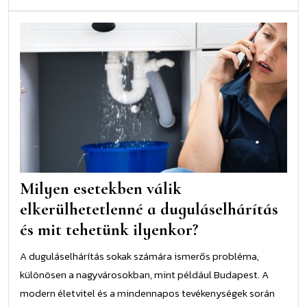
Mil
ese
váli
elke
a
dugu
és
mit
teh
ilye
Milyen esetekben válik
elkerülhetetlenné a duguláselhárítás
és mit tehetünk ilyenkor?
A duguláselhárítás sokak számára ismerős probléma,
különösen a nagyvárosokban, mint például Budapest. A
modern életvitel és a mindennapos tevékenységek során