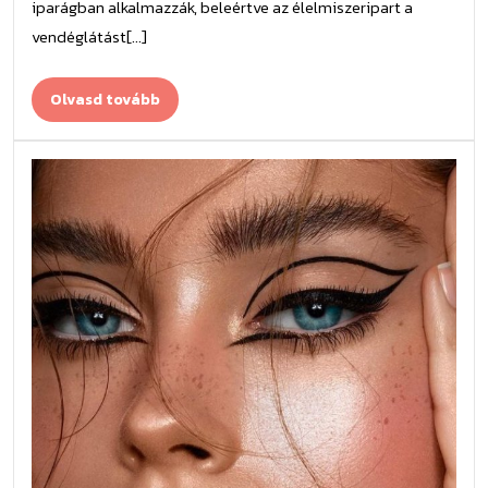
iparágban alkalmazzák, beleértve az élelmiszeripart a
vendéglátást[...]
Olvasd
Olvasd tovább
tovább
Sze
teto
egy
igé
sza