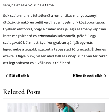
sem, ha az esküvői ruha a téma.
Sok szalon nem is feltétlenül a romantikus menyasszonyi
öltözék témakörén belül kerülhet a figyelmünk középpontjába.
Gyakran előfordul, hogy a család más jellegű esemény kapcsán
keres megbízható és színvonalas kölcsönzőt, például egy
szalagavató bál miatt. Ilyenkor gyakran ajánlják egymás
figyelmébe a legjobb szalont a tapasztalt fórumozók. Érdemes
ezekre is figyelnünk, hiszen ahol báli és ünnepi ruha van terítéken,
ott legtöbbször esküvői ruha is található.
Bejegyzés
Previous
Ne
Előző cikk
Következő cikk
navigáció
Post
Po
Related Posts
Min
ami