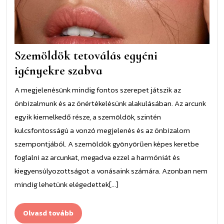
Szemöldök tetoválás egyéni
igényekre szabva
A megjelenésünk mindig fontos szerepet játszik az
önbizalmunk és az önértékelésünk alakulásában. Az arcunk
egyik kiemelkedő része, a szemöldök, szintén
kulcsfontosságú a vonzó megjelenés és az önbizalom
szempontjából. A szemöldök gyönyörűen képes keretbe
foglalni az arcunkat, megadva ezzel a harmóniát és
kiegyensúlyozottságot a vonásaink számára. Azonban nem
mindig lehetünk elégedettek[...]
Olvasd
Olvasd tovább
tovább