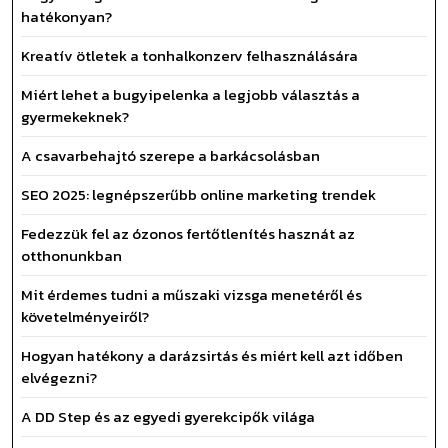
hatékonyan?
Kreatív ötletek a tonhalkonzerv felhasználására
Miért lehet a bugyipelenka a legjobb választás a
gyermekeknek?
A csavarbehajtó szerepe a barkácsolásban
SEO 2025: legnépszerűbb online marketing trendek
Fedezzük fel az ózonos fertőtlenítés hasznát az
otthonunkban
Mit érdemes tudni a műszaki vizsga menetéről és
követelményeiről?
Hogyan hatékony a darázsirtás és miért kell azt időben
elvégezni?
A DD Step és az egyedi gyerekcipők világa