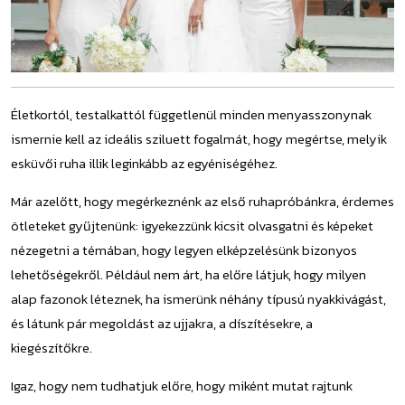
Életkortól, testalkattól függetlenül minden menyasszonynak
ismernie kell az ideális sziluett fogalmát, hogy megértse, melyik
esküvői ruha illik leginkább az egyéniségéhez.
Már azelőtt, hogy megérkeznénk az első ruhapróbánkra, érdemes
ötleteket gyűjtenünk: igyekezzünk kicsit olvasgatni és képeket
nézegetni a témában, hogy legyen elképzelésünk bizonyos
lehetőségekről. Például nem árt, ha előre látjuk, hogy milyen
alap fazonok léteznek, ha ismerünk néhány típusú nyakkivágást,
és látunk pár megoldást az ujjakra, a díszítésekre, a
kiegészítőkre.
Igaz, hogy nem tudhatjuk előre, hogy miként mutat rajtunk