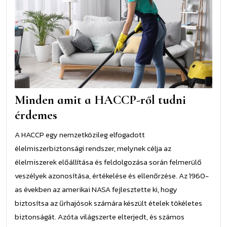
a
HAC
ről
tud
érd
Minden amit a HACCP-ről tudni
érdemes
A HACCP egy nemzetközileg elfogadott
élelmiszerbiztonsági rendszer, melynek célja az
élelmiszerek előállítása és feldolgozása során felmerülő
veszélyek azonosítása, értékelése és ellenőrzése. Az 1960-
as években az amerikai NASA fejlesztette ki, hogy
biztosítsa az űrhajósok számára készült ételek tökéletes
biztonságát. Azóta világszerte elterjedt, és számos