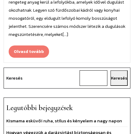
rengeteg anyag kerül a lefolyókba, amelyek idővel dugulást
okozhatnak. Legyen szó fürdőszobai kádról vagy konyhai
mosogatóról, egy eldugult lefolyó komoly bosszúságot
jelenthet. Szerencsére számos módszer létezik a dugulások
megszüntetésére, melyeket[...]
Olvasd
Olvasd tovább
tovább
Keresés
Keresés
Legutóbbi bejegyzések
Kismama esküvői ruha, stílus és kényelem a nagy napon
Hogyan végezzük a darázsirtást biztonságosan és